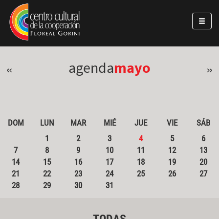
Pasar al contenido principal
Jump to main content
agenda
mayo
«
»
DOM
LUN
MAR
MIÉ
JUE
VIE
SÁB
1
2
3
4
5
6
7
8
9
10
11
12
13
14
15
16
17
18
19
20
21
22
23
24
25
26
27
28
29
30
31