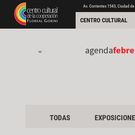
Pasar al contenido principal
Jump to main content
Av. Corrientes 1543, Ciudad de
CENTRO CULTURAL
agenda
febre
«
TODAS
EXPOSICION