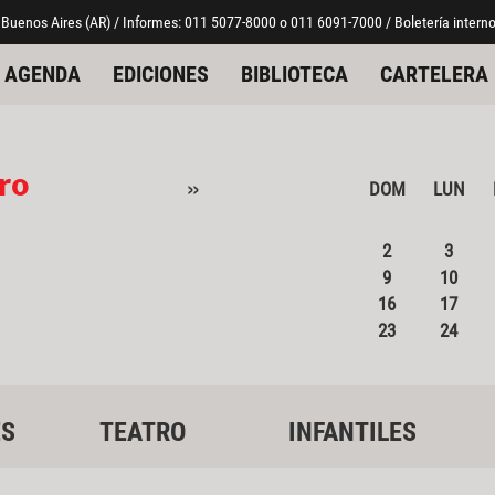
 Buenos Aires (AR) / Informes: 011 5077-8000 o 011 6091-7000 / Boletería interno
AGENDA
EDICIONES
BIBLIOTECA
CARTELERA
ro
»
DOM
LUN
2
3
9
10
16
17
23
24
ES
TEATRO
INFANTILES