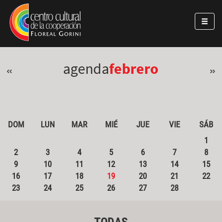
Pasar al contenido principal
Jump to main content
agenda
febrero
«
»
DOM
LUN
MAR
MIÉ
JUE
VIE
SÁB
1
2
3
4
5
6
7
8
9
10
11
12
13
14
15
16
17
18
19
20
21
22
23
24
25
26
27
28