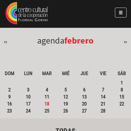
Pasar al contenido principal
Jump to main content
agenda
febrero
«
»
DOM
LUN
MAR
MIÉ
JUE
VIE
SÁB
1
2
3
4
5
6
7
8
9
10
11
12
13
14
15
16
17
18
19
20
21
22
23
24
25
26
27
28