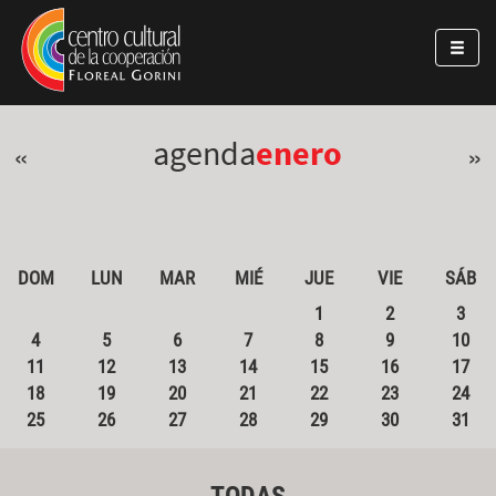
Pasar al contenido principal
Jump to main content
agenda
enero
«
»
DOM
LUN
MAR
MIÉ
JUE
VIE
SÁB
1
2
3
4
5
6
7
8
9
10
11
12
13
14
15
16
17
18
19
20
21
22
23
24
25
26
27
28
29
30
31