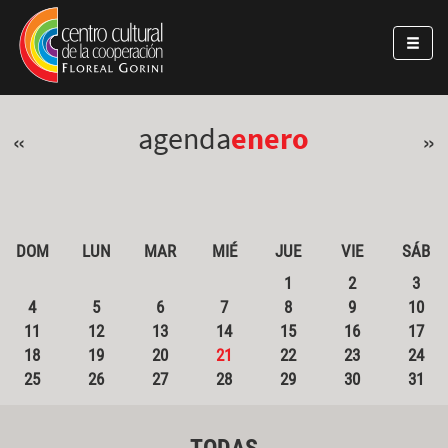
Pasar al contenido principal
Jump to main content
agenda
enero
«
»
DOM
LUN
MAR
MIÉ
JUE
VIE
SÁB
1
2
3
4
5
6
7
8
9
10
11
12
13
14
15
16
17
18
19
20
21
22
23
24
25
26
27
28
29
30
31