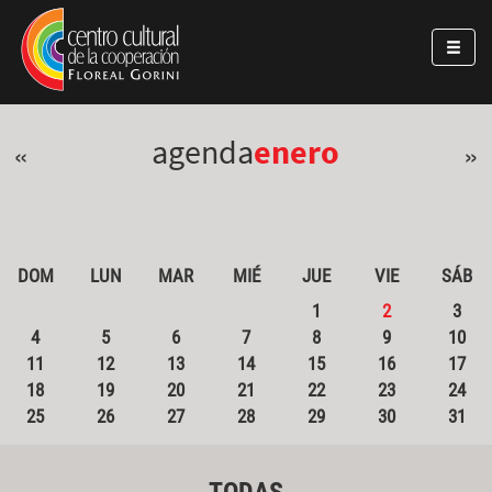
Pasar al contenido principal
Jump to main content
agenda
enero
«
»
DOM
LUN
MAR
MIÉ
JUE
VIE
SÁB
1
2
3
4
5
6
7
8
9
10
11
12
13
14
15
16
17
18
19
20
21
22
23
24
25
26
27
28
29
30
31