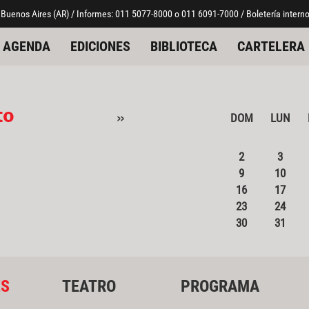
 Buenos Aires (AR) / Informes: 011 5077-8000 o 011 6091-7000 / Boletería interno
AGENDA
EDICIONES
BIBLIOTECA
CARTELERA
to
»
DOM
LUN
2
3
9
10
16
17
23
24
30
31
ES
TEATRO
PROGRAMA