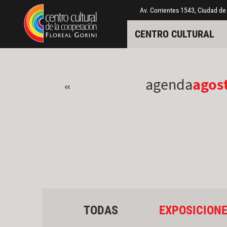
Pasar al contenido principal
Jump to main content
Av. Corrientes 1543, Ciudad de
CENTRO CULTURAL
agenda
agos
«
TODAS
EXPOSICION