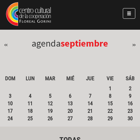
Pasar al contenido principal
Jump to main content
agenda
septiembre
«
»
DOM
LUN
MAR
MIÉ
JUE
VIE
SÁB
1
2
3
4
5
6
7
8
9
10
11
12
13
14
15
16
17
18
19
20
21
22
23
24
25
26
27
28
29
30