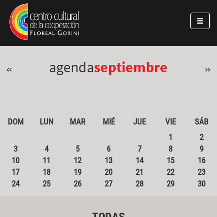
Pasar al contenido principal
Jump to main content
agenda
septiembre
«
»
DOM
LUN
MAR
MIÉ
JUE
VIE
SÁB
1
2
3
4
5
6
7
8
9
10
11
12
13
14
15
16
17
18
19
20
21
22
23
24
25
26
27
28
29
30