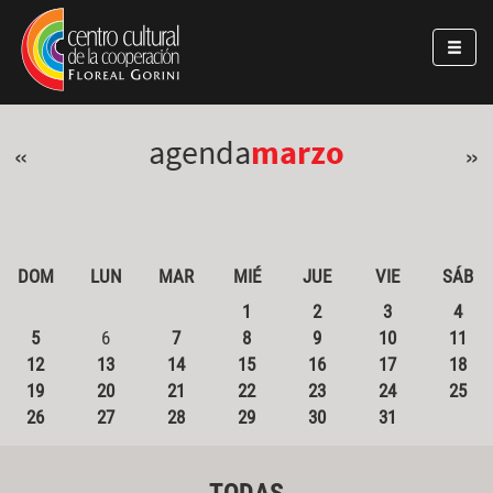
Pasar al contenido principal
Jump to main content
agenda
marzo
«
»
DOM
LUN
MAR
MIÉ
JUE
VIE
SÁB
1
2
3
4
5
6
7
8
9
10
11
12
13
14
15
16
17
18
19
20
21
22
23
24
25
26
27
28
29
30
31