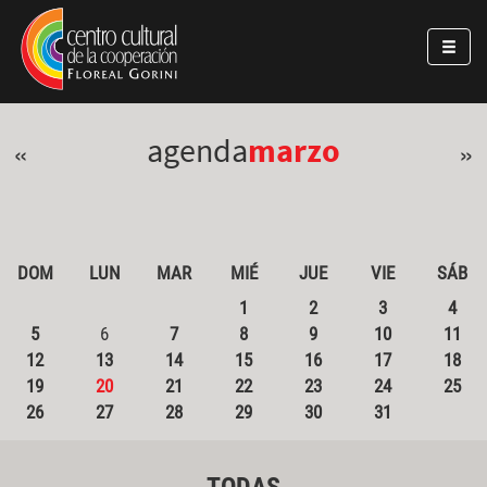
Pasar al contenido principal
Jump to main content
agenda
marzo
«
»
DOM
LUN
MAR
MIÉ
JUE
VIE
SÁB
1
2
3
4
5
6
7
8
9
10
11
12
13
14
15
16
17
18
19
20
21
22
23
24
25
26
27
28
29
30
31