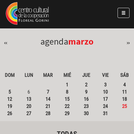
Pasar al contenido principal
Jump to main content
agenda
marzo
«
»
DOM
LUN
MAR
MIÉ
JUE
VIE
SÁB
1
2
3
4
5
6
7
8
9
10
11
12
13
14
15
16
17
18
19
20
21
22
23
24
25
26
27
28
29
30
31