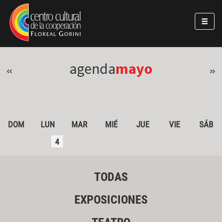
Pasar al contenido principal
Jump to main content
agenda
mayo
«
»
DOM
LUN
MAR
MIÉ
JUE
VIE
SÁB
4
TODAS
EXPOSICIONES