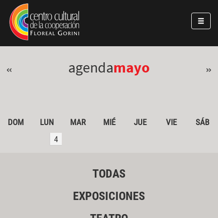
Pasar al contenido principal
Jump to main content
agenda
mayo
«
»
DOM
LUN
MAR
MIÉ
JUE
VIE
SÁB
4
TODAS
EXPOSICIONES