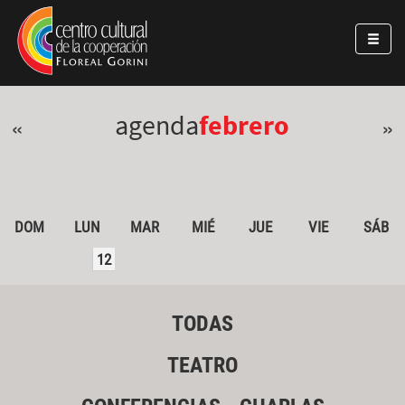
Pasar al contenido principal
Jump to main content
agenda
febrero
«
»
DOM
LUN
MAR
MIÉ
JUE
VIE
SÁB
12
TODAS
TEATRO