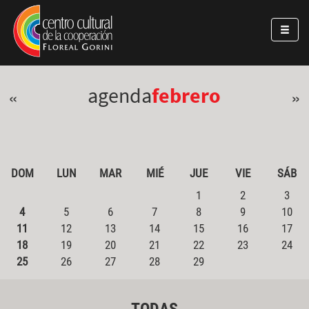
Pasar al contenido principal
Jump to main content
agenda
febrero
«
»
DOM
LUN
MAR
MIÉ
JUE
VIE
SÁB
1
2
3
4
5
6
7
8
9
10
11
12
13
14
15
16
17
18
19
20
21
22
23
24
25
26
27
28
29