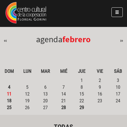
Pasar al contenido principal
Jump to main content
agenda
febrero
«
»
DOM
LUN
MAR
MIÉ
JUE
VIE
SÁB
1
2
3
4
5
6
7
8
9
10
11
12
13
14
15
16
17
18
19
20
21
22
23
24
25
26
27
28
29