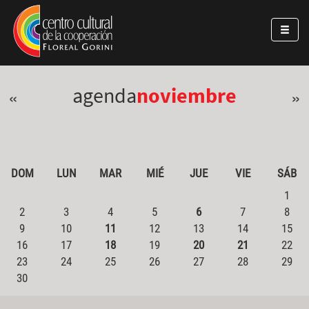
Pasar al contenido principal
Jump to main content
agenda
noviembre
«
»
DOM
LUN
MAR
MIÉ
JUE
VIE
SÁB
1
2
3
4
5
6
7
8
9
10
11
12
13
14
15
16
17
18
19
20
21
22
23
24
25
26
27
28
29
30