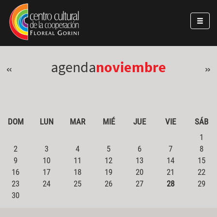
Pasar al contenido principal
Jump to main content
agenda
noviembre
«
»
DOM
LUN
MAR
MIÉ
JUE
VIE
SÁB
1
2
3
4
5
6
7
8
9
10
11
12
13
14
15
16
17
18
19
20
21
22
23
24
25
26
27
28
29
30