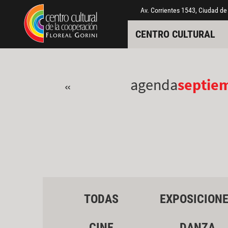
Pasar al contenido principal
Jump to main content
Av. Corrientes 1543, Ciudad de
CENTRO CULTURAL
agenda
septie
«
TODAS
EXPOSICION
CINE
DANZA