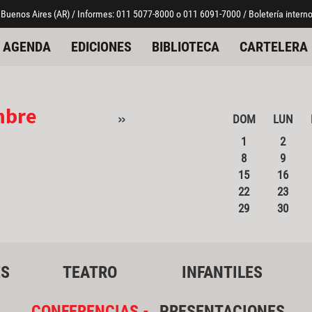
 Buenos Aires (AR) / Informes: 011 5077-8000 o 011 6091-7000 / Boletería interno
AGENDA
EDICIONES
BIBLIOTECA
CARTELERA
mbre
»
DOM
LUN
1
2
8
9
15
16
22
23
29
30
ES
TEATRO
INFANTILES
CONFERENCIAS -
PRESENTACIONES