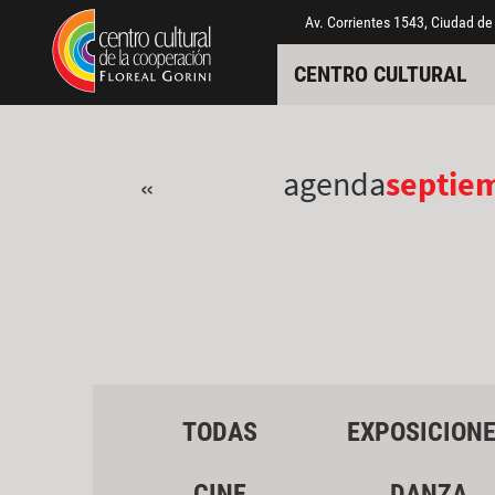
Pasar al contenido principal
Jump to main content
Av. Corrientes 1543, Ciudad de
CENTRO CULTURAL
agenda
septie
«
TODAS
EXPOSICION
CINE
DANZA