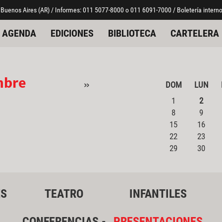
 Buenos Aires (AR) / Informes: 011 5077-8000 o 011 6091-7000 / Boletería interno
AGENDA
EDICIONES
BIBLIOTECA
CARTELERA
mbre
»
DOM
LUN
1
2
8
9
15
16
22
23
29
30
ES
TEATRO
INFANTILES
CONFERENCIAS -
PRESENTACIONES