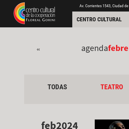
Pasar al contenido principal
Jump to main content
Av. Corrientes 1543, Ciudad de
CENTRO CULTURAL
agenda
febre
«
TODAS
TEATRO
feb2024