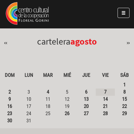
Pasar al contenido principal
Jump to main content
cartelera
agosto
«
»
DOM
LUN
MAR
MIÉ
JUE
VIE
SÁB
1
2
3
4
5
6
7
8
9
10
11
12
13
14
15
16
17
18
19
20
21
22
23
24
25
26
27
28
29
30
31