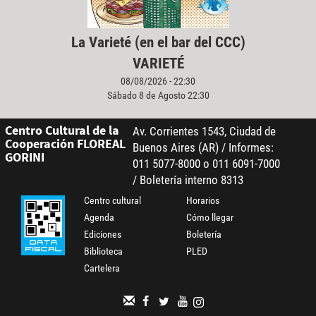
La Varieté (en el bar del CCC)
VARIETÉ
08/08/2026 - 22:30
Sábado 8 de Agosto 22:30
Centro Cultural de la
Av. Corrientes 1543, Ciudad de
Cooperación FLOREAL
Buenos Aires (AR) / Informes:
GORINI
011 5077-8000 o 011 6091-7000
/ Boletería interno 8313
Centro cultural
Horarios
Agenda
Cómo llegar
Ediciones
Boletería
Biblioteca
PLED
Cartelera