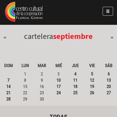
Pasar al contenido principal
Jump to main content
cartelera
septiembre
«
»
DOM
LUN
MAR
MIÉ
JUE
VIE
SÁB
1
2
3
4
5
6
7
8
9
10
11
12
13
14
15
16
17
18
19
20
21
22
23
24
25
26
27
28
29
30