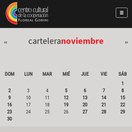
Pasar al contenido principal
Jump to main content
cartelera
noviembre
«
»
DOM
LUN
MAR
MIÉ
JUE
VIE
SÁB
1
2
3
4
5
6
7
8
9
10
11
12
13
14
15
16
17
18
19
20
21
22
23
24
25
26
27
28
29
30