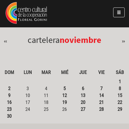
Pasar al contenido principal
Jump to main content
cartelera
noviembre
«
»
DOM
LUN
MAR
MIÉ
JUE
VIE
SÁB
1
2
3
4
5
6
7
8
9
10
11
12
13
14
15
16
17
18
19
20
21
22
23
24
25
26
27
28
29
30