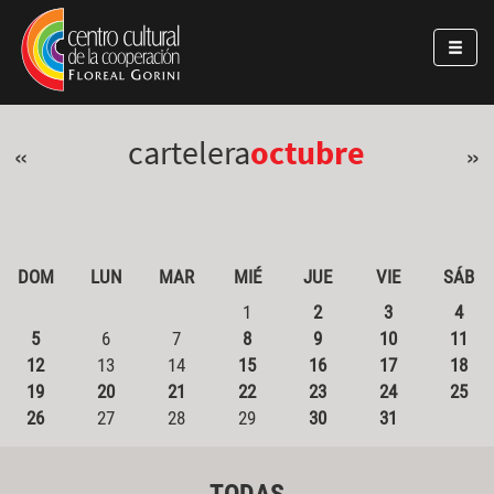
Pasar al contenido principal
Jump to main content
cartelera
octubre
«
»
DOM
LUN
MAR
MIÉ
JUE
VIE
SÁB
1
2
3
4
5
6
7
8
9
10
11
12
13
14
15
16
17
18
19
20
21
22
23
24
25
26
27
28
29
30
31