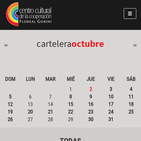
Pasar al contenido principal
Jump to main content
cartelera
octubre
«
»
DOM
LUN
MAR
MIÉ
JUE
VIE
SÁB
1
2
3
4
5
6
7
8
9
10
11
12
13
14
15
16
17
18
19
20
21
22
23
24
25
26
27
28
29
30
31