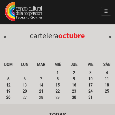
Pasar al contenido principal
Jump to main content
cartelera
octubre
«
»
DOM
LUN
MAR
MIÉ
JUE
VIE
SÁB
1
2
3
4
5
6
7
8
9
10
11
12
13
14
15
16
17
18
19
20
21
22
23
24
25
26
27
28
29
30
31