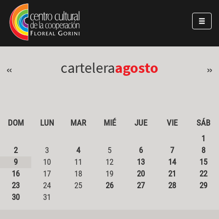
Pasar al contenido principal
Jump to main content
cartelera
agosto
«
»
DOM
LUN
MAR
MIÉ
JUE
VIE
SÁB
1
2
3
4
5
6
7
8
9
10
11
12
13
14
15
16
17
18
19
20
21
22
23
24
25
26
27
28
29
30
31