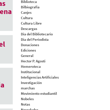
as
Biblioteca
Bilbiografia
lena
Canjes
Cultura
Cultura Libre
Descargas
Dia del Bibliotecario
Dia del Periodista
el
Donaciones
Ediciones
General
Hector P. Agosti
Hemeroteca
Institucional
Inteligencias Artificiales
ia
Investigación
marchas
Movimiento estudiantil
Nobeles
Notas
Novedades