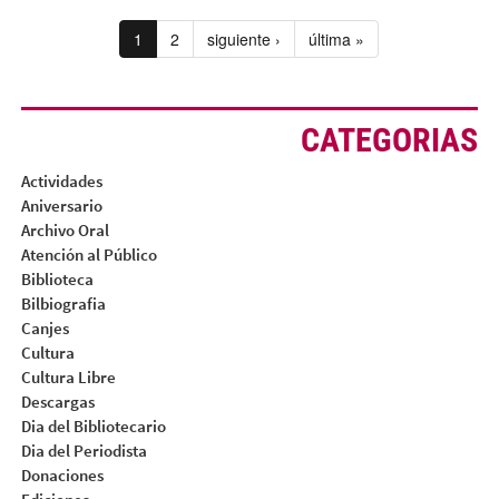
1
2
siguiente ›
última »
CATEGORIAS
Actividades
Aniversario
Archivo Oral
Atención al Público
Biblioteca
Bilbiografia
Canjes
Cultura
Cultura Libre
Descargas
Dia del Bibliotecario
Dia del Periodista
Donaciones