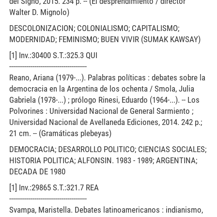
del Signo, 2015. 234 p. -- (El desprendimiento / director
Walter D. Mignolo)
DESCOLONIZACION; COLONIALISMO; CAPITALISMO;
MODERNIDAD; FEMINISMO; BUEN VIVIR (SUMAK KAWSAY)
[1] Inv.:30400 S.T.:325.3 QUI
----------------------------------------
Reano, Ariana (1979-...). Palabras políticas : debates sobre la
democracia en la Argentina de los ochenta / Smola, Julia
Gabriela (1978-...) ; prólogo Rinesi, Eduardo (1964-...). -- Los
Polvorines : Universidad Nacional de General Sarmiento ;
Universidad Nacional de Avellaneda Ediciones, 2014. 242 p.;
21 cm. -- (Gramáticas plebeyas)
DEMOCRACIA; DESARROLLO POLITICO; CIENCIAS SOCIALES;
HISTORIA POLITICA; ALFONSIN. 1983 - 1989; ARGENTINA;
DECADA DE 1980
[1] Inv.:29865 S.T.:321.7 REA
----------------------------------------
Svampa, Maristella. Debates latinoamericanos : indianismo,