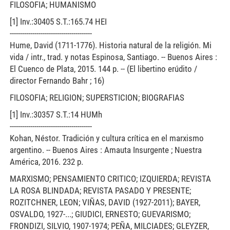
FILOSOFIA; HUMANISMO
[1] Inv.:30405 S.T.:165.74 HEI
----------------------------------------
Hume, David (1711-1776). Historia natural de la religión. Mi
vida / intr., trad. y notas Espinosa, Santiago. -- Buenos Aires :
El Cuenco de Plata, 2015. 144 p. -- (El libertino erúdito /
director Fernando Bahr ; 16)
FILOSOFIA; RELIGION; SUPERSTICION; BIOGRAFIAS
[1] Inv.:30357 S.T.:14 HUMh
----------------------------------------
Kohan, Néstor. Tradición y cultura crítica en el marxismo
argentino. -- Buenos Aires : Amauta Insurgente ; Nuestra
América, 2016. 232 p.
MARXISMO; PENSAMIENTO CRITICO; IZQUIERDA; REVISTA
LA ROSA BLINDADA; REVISTA PASADO Y PRESENTE;
ROZITCHNER, LEON; VIÑAS, DAVID (1927-2011); BAYER,
OSVALDO, 1927-...; GIUDICI, ERNESTO; GUEVARISMO;
FRONDIZI, SILVIO, 1907-1974; PEÑA, MILCIADES; GLEYZER,