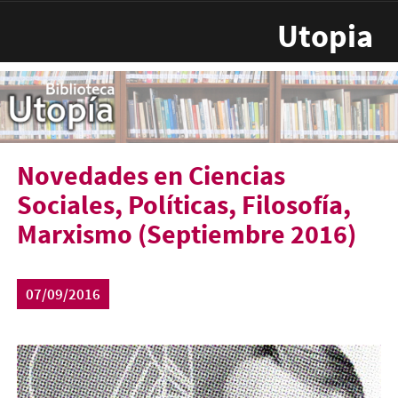
Pasar al contenido principal
Utopia
Novedades en Ciencias
Sociales, Políticas, Filosofía,
Marxismo (Septiembre 2016)
07/09/2016
althusser.jpg