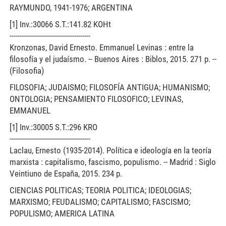
RAYMUNDO, 1941-1976; ARGENTINA
[1] Inv.:30066 S.T.:141.82 KOHt
----------------------------------------
Kronzonas, David Ernesto. Emmanuel Levinas : entre la
filosofía y el judaísmo. -- Buenos Aires : Biblos, 2015. 271 p. --
(Filosofia)
FILOSOFIA; JUDAISMO; FILOSOFÍA ANTIGUA; HUMANISMO;
ONTOLOGIA; PENSAMIENTO FILOSOFICO; LEVINAS,
EMMANUEL
[1] Inv.:30005 S.T.:296 KRO
----------------------------------------
Laclau, Ernesto (1935-2014). Política e ideología en la teoría
marxista : capitalismo, fascismo, populismo. -- Madrid : Siglo
Veintiuno de España, 2015. 234 p.
CIENCIAS POLITICAS; TEORIA POLITICA; IDEOLOGIAS;
MARXISMO; FEUDALISMO; CAPITALISMO; FASCISMO;
POPULISMO; AMERICA LATINA