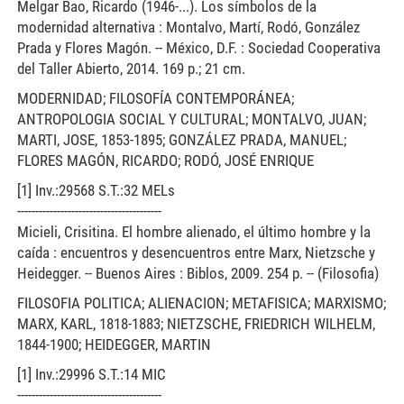
Melgar Bao, Ricardo (1946-...). Los símbolos de la
modernidad alternativa : Montalvo, Martí, Rodó, González
Prada y Flores Magón. -- México, D.F. : Sociedad Cooperativa
del Taller Abierto, 2014. 169 p.; 21 cm.
MODERNIDAD; FILOSOFÍA CONTEMPORÁNEA;
ANTROPOLOGIA SOCIAL Y CULTURAL; MONTALVO, JUAN;
MARTI, JOSE, 1853-1895; GONZÁLEZ PRADA, MANUEL;
FLORES MAGÓN, RICARDO; RODÓ, JOSÉ ENRIQUE
[1] Inv.:29568 S.T.:32 MELs
----------------------------------------
Micieli, Crisitina. El hombre alienado, el último hombre y la
caída : encuentros y desencuentros entre Marx, Nietzsche y
Heidegger. -- Buenos Aires : Biblos, 2009. 254 p. -- (Filosofia)
FILOSOFIA POLITICA; ALIENACION; METAFISICA; MARXISMO;
MARX, KARL, 1818-1883; NIETZSCHE, FRIEDRICH WILHELM,
1844-1900; HEIDEGGER, MARTIN
[1] Inv.:29996 S.T.:14 MIC
----------------------------------------