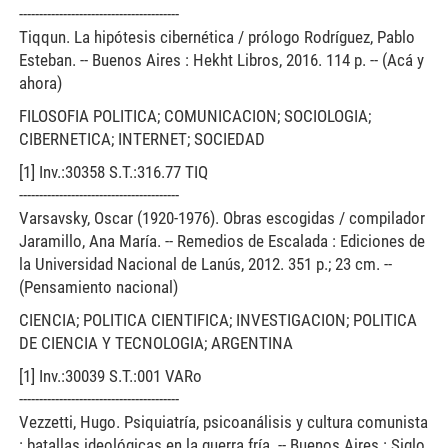
----------------------------------------
Tiqqun. La hipótesis cibernética / prólogo Rodríguez, Pablo
Esteban. -- Buenos Aires : Hekht Libros, 2016. 114 p. -- (Acá y
ahora)
FILOSOFIA POLITICA; COMUNICACION; SOCIOLOGIA;
CIBERNETICA; INTERNET; SOCIEDAD
[1] Inv.:30358 S.T.:316.77 TIQ
----------------------------------------
Varsavsky, Oscar (1920-1976). Obras escogidas / compilador
Jaramillo, Ana María. -- Remedios de Escalada : Ediciones de
la Universidad Nacional de Lanús, 2012. 351 p.; 23 cm. --
(Pensamiento nacional)
CIENCIA; POLITICA CIENTIFICA; INVESTIGACION; POLITICA
DE CIENCIA Y TECNOLOGIA; ARGENTINA
[1] Inv.:30039 S.T.:001 VARo
----------------------------------------
Vezzetti, Hugo. Psiquiatría, psicoanálisis y cultura comunista
: batallas ideológicas en la guerra fría. -- Buenos Aires : Siglo