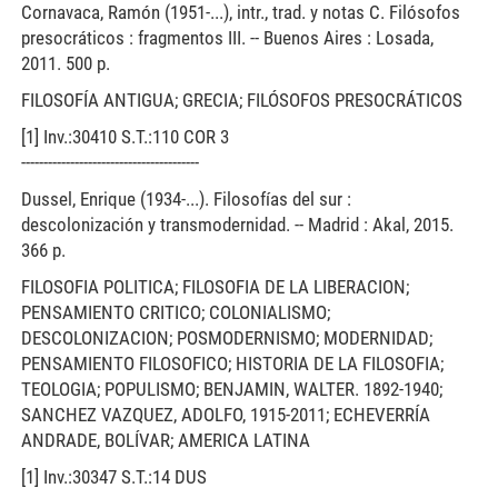
Cornavaca, Ramón (1951-...), intr., trad. y notas C. Filósofos
presocráticos : fragmentos III. -- Buenos Aires : Losada,
2011. 500 p.
FILOSOFÍA ANTIGUA; GRECIA; FILÓSOFOS PRESOCRÁTICOS
[1] Inv.:30410 S.T.:110 COR 3
----------------------------------------
Dussel, Enrique (1934-...). Filosofías del sur :
descolonización y transmodernidad. -- Madrid : Akal, 2015.
366 p.
FILOSOFIA POLITICA; FILOSOFIA DE LA LIBERACION;
PENSAMIENTO CRITICO; COLONIALISMO;
DESCOLONIZACION; POSMODERNISMO; MODERNIDAD;
PENSAMIENTO FILOSOFICO; HISTORIA DE LA FILOSOFIA;
TEOLOGIA; POPULISMO; BENJAMIN, WALTER. 1892-1940;
SANCHEZ VAZQUEZ, ADOLFO, 1915-2011; ECHEVERRÍA
ANDRADE, BOLÍVAR; AMERICA LATINA
[1] Inv.:30347 S.T.:14 DUS