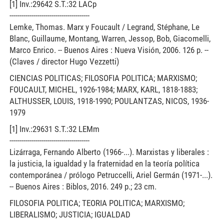
[1] Inv.:29642 S.T.:32 LACp
----------------------------------------
Lemke, Thomas. Marx y Foucault / Legrand, Stéphane, Le
Blanc, Guillaume, Montang, Warren, Jessop, Bob, Giacomelli,
Marco Enrico. -- Buenos Aires : Nueva Visión, 2006. 126 p. --
(Claves / director Hugo Vezzetti)
CIENCIAS POLITICAS; FILOSOFIA POLITICA; MARXISMO;
FOUCAULT, MICHEL, 1926-1984; MARX, KARL, 1818-1883;
ALTHUSSER, LOUIS, 1918-1990; POULANTZAS, NICOS, 1936-
1979
[1] Inv.:29631 S.T.:32 LEMm
----------------------------------------
Lizárraga, Fernando Alberto (1966-...). Marxistas y liberales :
la justicia, la igualdad y la fraternidad en la teoría política
contemporánea / prólogo Petruccelli, Ariel Germán (1971-...).
-- Buenos Aires : Biblos, 2016. 249 p.; 23 cm.
FILOSOFIA POLITICA; TEORIA POLITICA; MARXISMO;
LIBERALISMO; JUSTICIA; IGUALDAD