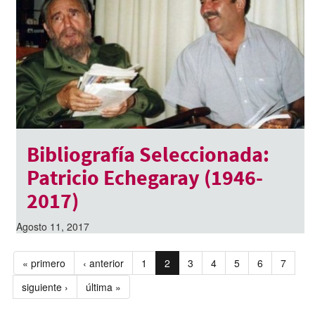
Bibliografía Seleccionada:
Patricio Echegaray (1946-
2017)
Agosto 11, 2017
« primero
‹ anterior
1
2
3
4
5
6
7
siguiente ›
última »