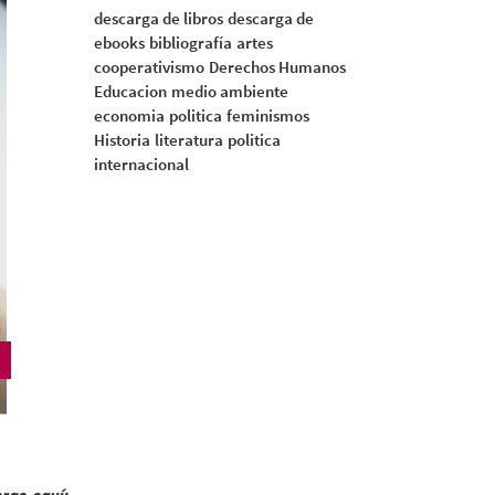
descarga de libros
descarga de
ebooks
bibliografía
artes
cooperativismo
Derechos Humanos
Educacion
medio ambiente
economia
politica
feminismos
Historia
literatura
politica
internacional