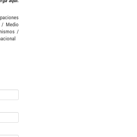
rga aquí:
paciones
a / Medio
inismos /
nacional