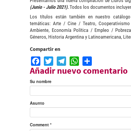
Presentamos una nueva compilación de Libros digi
(Junio - Julio 2021)
.
Todos los documentos incluyen 
Los títulos están también en nuestro catálogo
temáticas: Arte / Cine / Teatro, Cooperativis
Ambiente, Economía Política / Empleo / Pobreza 
Géneros, Historia Argentina y Latinoamericana, Liter
Compartir en
Facebook
Twitter
Telegram
WhatsApp
Share
Añadir nuevo comentario
Su nombre
Asunto
Comment
*