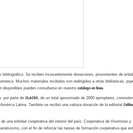
 bibliográfico. Se reciben incesantemente donaciones, provenientes de enti
meroteca. Muchos materiales recibidos son redirigidos a otras bibliotecas, pop
n disponibles pueden consultarse en nuestro
catálogo en linea
.
: por parte de
CLACSO
, de un total aproximado de 2000 ejemplares, consiste
 América Latina. También se recibió una valiosa donación de la editorial
Colihu
de una entidad cooperativa del interior del país: Cooperativa de Viveristas y
perativismo, con el fin de reforzar las tareas de formación cooperativa que es