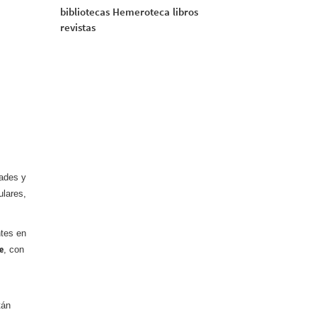
bibliotecas
Hemeroteca
libros
revistas
dades y
ulares,
ntes en
e
, con
tán