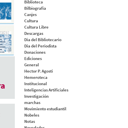
Biblioteca
Bilbiografia
Canjes
Cultura
Cultura Libre
Descargas
Dia del Bibliotecario
Dia del Periodista
Donaciones
Ediciones
General
Hector P. Agosti
Hemeroteca
ra
Institucional
Inteligencias Artificiales
Investigación
marchas
Movimiento estudiantil
:
Nobeles
Notas
Novedades