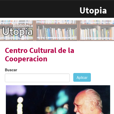
Pasar al contenido principal
Utopia
Centro Cultural de la
Cooperacion
Buscar
Aplicar