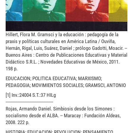
Hillert, Flora M. Gramsci y la educación : pedagogía de la
praxis y políticas culturales en América Latina / Ouviña,
Hernán, Rigal, Luis, Suárez, Daniel ; prólogo Gadotti, Moacir. --
Buenos Aires : Centro de Publicaciones Educativas y Material
Didáctico S.R.L. ; Novedades Educativas de México, 2011.
198 p.
EDUCACION; POLITICA EDUCATIVA; MARXISMO;
PEDAGOGIA; MOVIMIENTOS SOCIALES; GRAMSCI, ANTONIO
[1] Inv.:24004 S.T.:37 HILg
----------------------------------------
Rojas, Armando Daniel. Simbiosis desde los Simones :
socialismo desde el ALBA. -- Maracay : Fundación Aldeas,
2008. 222 p.
HISTORIA; EDUCACION; REVOLUCION; PENSAMIENTO