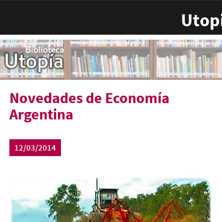
Pasar al contenido principal
Utop
Novedades de Economía
Argentina
12/03/2014
porotos_de_soja_estreno_84091