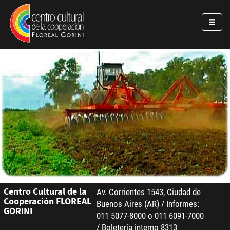
Pasar al contenido principal
Jump to main content
Centro Cultural de la
Av. Corrientes 1543, Ciudad de
Cooperación FLOREAL
Buenos Aires (AR) / Informes:
GORINI
011 5077-8000 o 011 6091-7000
/ Boletería interno 8313