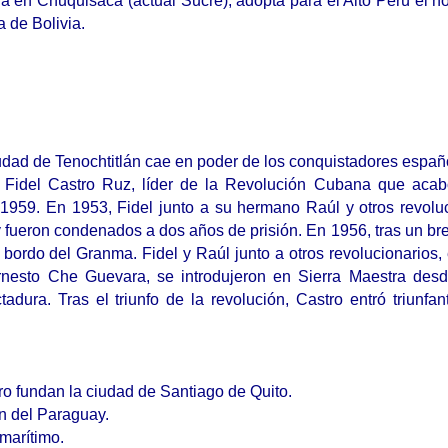
da en Chuquisaca (actual Sucre), adopta para el Alto Perú el 
 de Bolivia.
iudad de Tenochtitlán cae en poder de los conquistadores españ
o Fidel Castro Ruz, líder de la Revolución Cubana que acab
1959. En 1953, Fidel junto a su hermano Raúl y otros revolu
 y fueron condenados a dos años de prisión. En 1956, tras un bre
bordo del Granma. Fidel y Raúl junto a otros revolucionarios, 
rnesto Che Guevara, se introdujeron en Sierra Maestra des
ctadura. Tras el triunfo de la revolución, Castro entró triunfa
o fundan la ciudad de Santiago de Quito.
n del Paraguay.
marítimo.