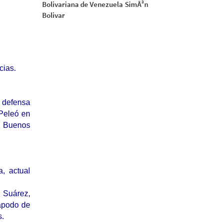
Bolivariana de Venezuela
SimÃ³n
Bolivar
cias.
a defensa
 Peleó en
n Buenos
, actual
o Suárez,
 apodo de
s.