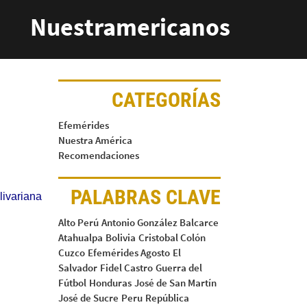
Nuestramericanos
CATEGORÍAS
Efemérides
Nuestra América
Recomendaciones
PALABRAS CLAVE
livariana
Alto Perú
Antonio González Balcarce
Atahualpa
Bolivia
Cristobal Colón
Cuzco
Efemérides Agosto
El
Salvador
Fidel Castro
Guerra del
Fútbol
Honduras
José de San Martín
José de Sucre
Peru
República