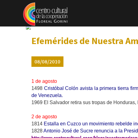
Pasar al contenido principal
Efemérides de Nuestra Amé
08/08/2010
1 de agosto
1498
Cristóbal Colón avista la primera tierra fi
de Venezuela.
1969 El Salvador retira sus tropas de Honduras, l
2 de agosto
1814
Estalla en Cuzco un movimiento rebelde in
1828
Antonio José de Sucre renuncia a la Presid
http://www.centrocultural.coop/blogs/nuestramerica