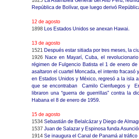
1825
La Asamblea General
del Alto Perú, reuni
República de Bolívar, que luego derivó República
12 de agosto
1898
Los Estados Unidos se anexan Hawai.
13 de agosto
1521
Después estar sitiada por tres meses, la c
1926
Nace en Mayarí, Cuba, el revolucionari
régimen de Fulgencio Batista el 1 de enero de 
asaltaron el cuartel Moncada, el intento fracasó
en Estados Unidos y México, regresó a la isla a 
que se encontraban
Camilo Cienfuegos y
E
libraron una “guerra de guerrillas” contra la di
Habana el 8 de enero de 1959.
15 de agosto
1534
Sebastián de Belalcázar y Diego de Almagr
1537
Juan de Salazar y Espinosa funda Asunció
1914
Se inaugura el Canal de Panamá al tráfico 