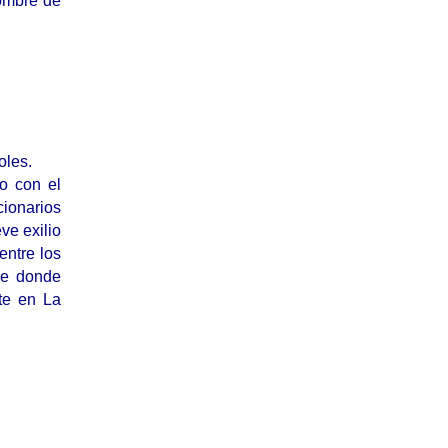
nombre de
oles.
o con el
cionarios
ve exilio
entre los
de donde
nte en La