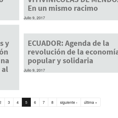
En un mismo racimo
Julio 9, 2017
s y
ECUADOR: Agenda de la
ión
revolución de la economí
Una
popular y solidaria
 al
Julio 9, 2017
2
3
4
5
6
7
8
siguiente ›
última »