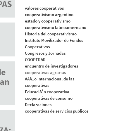
EPAS
valores cooperativos
cooperativismo argentino
estado y cooperativismo
cooperativismo latinoamericano
Historia del cooperativismo
Instituto Movilizador de Fondos
Cooperativos
Congresos y Jornadas
COOPERAR
encuentro de investigadores
de
cooperativas agrarias
zan
AÃÂ±o internacional de las
cooperativas
EducaciÃ³n cooperativa
cooperativas de consumo
Declaraciones
cooperativas de servicios publicos
ZA: