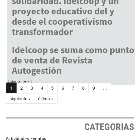
solidaridad. Idelcoop y un
proyecto educativo del y
desde el cooperativismo
transformador
Julio 9, 2017
Idelcoop se suma como punto
de venta de Revista
Autogestión
Julio 9, 2017
1
2
3
4
5
6
7
8
9
…
siguiente ›
última »
CATEGORIAS
Actividades-Eventos