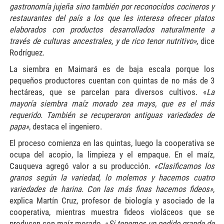
gastronomía jujeña sino también por reconocidos cocineros y
restaurantes del país a los que les interesa ofrecer platos
elaborados con productos desarrollados naturalmente a
través de culturas ancestrales, y de rico tenor nutritivo»
, dice
Rodríguez.
La siembra en Maimará es de baja escala porque los
pequeños productores cuentan con quintas de no más de 3
hectáreas, que se parcelan para diversos cultivos. «
La
mayoría siembra maíz morado zea mays, que es el más
requerido. También se recuperaron antiguas variedades de
papa»
, destaca el ingeniero.
El proceso comienza en las quintas, luego la cooperativa se
ocupa del acopio, la limpieza y el empaque. En el maíz,
Cauqueva agregó valor a su producción.
«Clasificamos los
granos según la variedad, lo molemos y hacemos cuatro
variedades de harina. Con las más finas hacemos fideos»
,
explica Martín Cruz, profesor de biología y asociado de la
cooperativa, mientras muestra fideos violáceos que se
producen con maíz morado. «
Si tenemos un pedido grande de