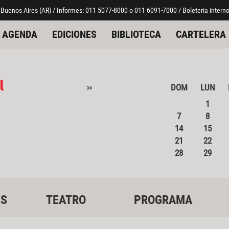
 Buenos Aires (AR) / Informes: 011 5077-8000 o 011 6091-7000 / Boletería interno
AGENDA
EDICIONES
BIBLIOTECA
CARTELERA
l
»
DOM
LUN
1
7
8
14
15
21
22
28
29
ES
TEATRO
PROGRAMA