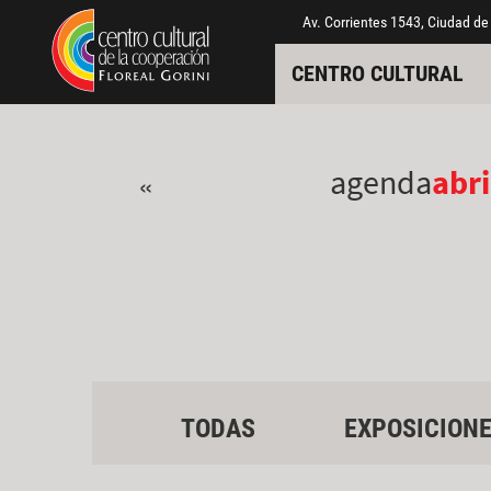
Pasar al contenido principal
Jump to main content
Av. Corrientes 1543, Ciudad de
CENTRO CULTURAL
agenda
abri
«
TODAS
EXPOSICION