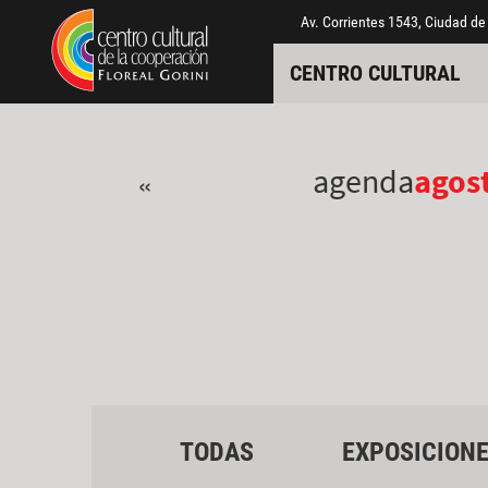
Pasar al contenido principal
Jump to main content
Av. Corrientes 1543, Ciudad de
CENTRO CULTURAL
agenda
agos
«
TODAS
EXPOSICION