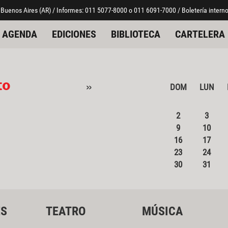
 Buenos Aires (AR) / Informes: 011 5077-8000 o 011 6091-7000 / Boletería interno
AGENDA
EDICIONES
BIBLIOTECA
CARTELERA
to
»
DOM
LUN
2
3
9
10
16
17
23
24
30
31
ES
TEATRO
MÚSICA