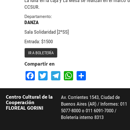
La luna en la caja y La Mesa se realizan en el marco
CCSUR.
Departamento:
DANZA
Sala Solidaridad [2ºSS]
Entrada: $1500
IR A BOLETERÍA
Compartir en
Facebook
Twitter
Telegram
WhatsApp
Share
Centro Cultural de la
Av. Corrientes 1543, Ciudad de
Cooperación
Buenos Aires (AR) / Informes: 011
FLOREAL GORINI
5077-8000 o 011 6091-7000 /
Boletería interno 8313