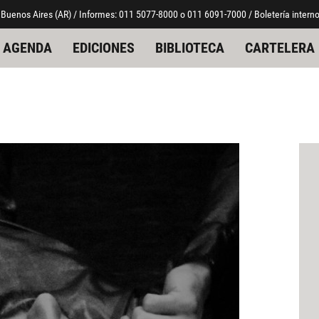
 Buenos Aires (AR) / Informes: 011 5077-8000 o 011 6091-7000 / Boletería interno
AGENDA
EDICIONES
BIBLIOTECA
CARTELERA