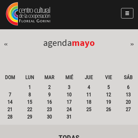
Pasar al contenido principal
Jump to main content
agenda
mayo
«
»
DOM
LUN
MAR
MIÉ
JUE
VIE
SÁB
1
2
3
4
5
6
7
8
9
10
11
12
13
14
15
16
17
18
19
20
21
22
23
24
25
26
27
28
29
30
31